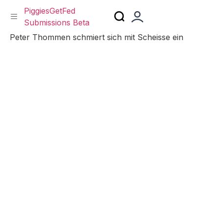
PiggiesGetFed
Submissions Beta
Skip
Peter Thommen schmiert sich mit Scheisse ein
to
content