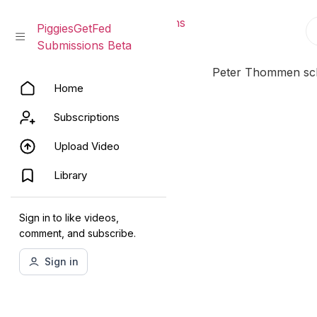
PiggiesGetFed Submissions
PiggiesGetFed
Beta
Submissions Beta
Skip
Peter Thommen schm
Home
to
content
Subscriptions
Upload Video
Library
Sign in to like videos,
comment, and subscribe.
Sign in