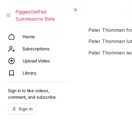
PiggiesGetFed Submissions
PiggiesGetFed
Beta
Submissions Beta
Skip
Peter Thommen fris
Home
to
Peter Thommen lut
content
Subscriptions
Peter Thommen lec
Upload Video
Library
Sign in to like videos,
comment, and subscribe.
Sign in